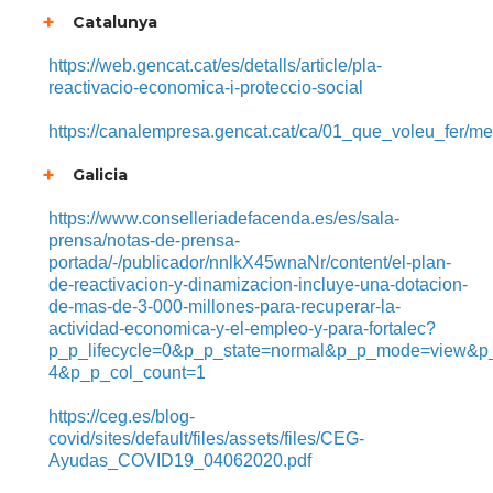
Catalunya
https://web.gencat.cat/es/detalls/article/pla-
reactivacio-economica-i-proteccio-social
https://canalempresa.gencat.cat/ca/01_que_voleu_fer/
Galicia
https://www.conselleriadefacenda.es/es/sala-
prensa/notas-de-prensa-
portada/-/publicador/nnlkX45wnaNr/content/el-plan-
de-reactivacion-y-dinamizacion-incluye-una-dotacion-
de-mas-de-3-000-millones-para-recuperar-la-
actividad-economica-y-el-empleo-y-para-fortalec?
p_p_lifecycle=0&p_p_state=normal&p_p_mode=view&p
4&p_p_col_count=1
https://ceg.es/blog-
covid/sites/default/files/assets/files/CEG-
Ayudas_COVID19_04062020.pdf