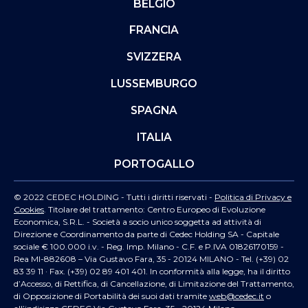
BELGIO
FRANCIA
SVIZZERA
LUSSEMBURGO
SPAGNA
ITALIA
PORTOGALLO
© 2022 CEDEC HOLDING - Tutti i diritti riservati -
Politica di Privacy e
Cookies
. Titolare del trattamento: Centro Europeo di Evoluzione
Economica, S.R.L. - Società a socio unico soggetta ad attività di
Direzione e Coordinamento da parte di Cedec Holding SA - Capitale
sociale € 100.000 i.v. - Reg. Imp. Milano - C.F. e P.IVA 01826170159 -
Rea MI-882608 – Via Gustavo Fara, 35 - 20124 MILANO - Tel. (+39) 02
83 39 11 · Fax. (+39) 02 89 401 401. In conformità alla legge, ha il diritto
d’Accesso, di Rettifica, di Cancellazione, di Limitazione del Trattamento,
di Opposizione di Portabilità dei suoi dati tramite
web@cedec.it
o