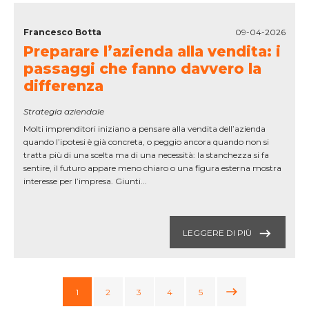
Francesco Botta
09-04-2026
Preparare l’azienda alla vendita: i
passaggi che fanno davvero la
differenza
Strategia aziendale
Molti imprenditori iniziano a pensare alla vendita dell’azienda
quando l’ipotesi è già concreta, o peggio ancora quando non si
tratta più di una scelta ma di una necessità: la stanchezza si fa
sentire, il futuro appare meno chiaro o una figura esterna mostra
interesse per l’impresa. Giunti...
LEGGERE DI PIÙ
1
2
3
4
5
{{ T.GETTRADUCTIO