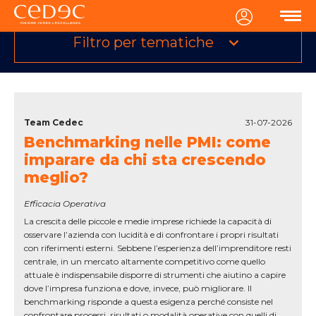
l’eccellenza imprenditoriale
per
creare valore in
MENU
azienda
e non solo! Filtra le tematiche in base ai tuoi
interessi e non perdere nessuno dei nostri aggiornamenti.
Filtro per tematiche
Team Cedec
31-07-2026
Benchmarking nelle PMI: come
imparare da chi sta crescendo
meglio?
Efficacia Operativa
La crescita delle piccole e medie imprese richiede la capacità di
osservare l’azienda con lucidità e di confrontare i propri risultati
con riferimenti esterni. Sebbene l’esperienza dell’imprenditore resti
centrale, in un mercato altamente competitivo come quello
attuale è indispensabile disporre di strumenti che aiutino a capire
dove l’impresa funziona e dove, invece, può migliorare. Il
benchmarking risponde a questa esigenza perché consiste nel
confrontare processi, risultati o modalità operative con quelli di