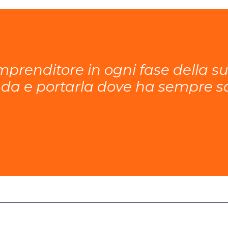
enditore in ogni fase della sua
enda e portarla dove ha sempre s