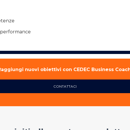
petenze
e performance
Raggiungi nuovi obiettivi con CEDEC Business Coac
CONTATTACI