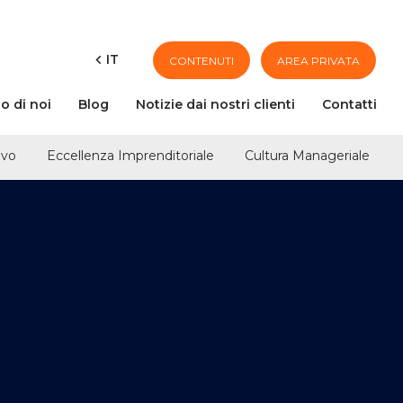
ES
FR
PT
IT
CONTENUTI
AREA PRIVATA
o di noi
Blog
Notizie dai nostri clienti
Contatti
ivo
Eccellenza Imprenditoriale
Cultura Manageriale