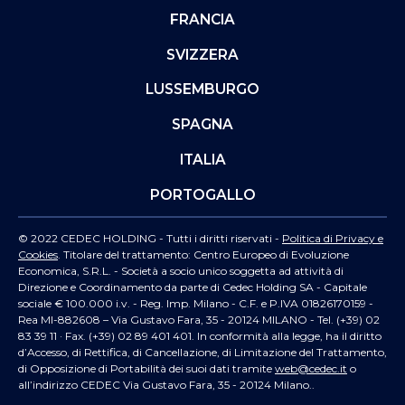
FRANCIA
SVIZZERA
LUSSEMBURGO
SPAGNA
ITALIA
PORTOGALLO
© 2022 CEDEC HOLDING - Tutti i diritti riservati -
Politica di Privacy e
Cookies
. Titolare del trattamento: Centro Europeo di Evoluzione
Economica, S.R.L. - Società a socio unico soggetta ad attività di
Direzione e Coordinamento da parte di Cedec Holding SA - Capitale
sociale € 100.000 i.v. - Reg. Imp. Milano - C.F. e P.IVA 01826170159 -
Rea MI-882608 – Via Gustavo Fara, 35 - 20124 MILANO - Tel. (+39) 02
83 39 11 · Fax. (+39) 02 89 401 401. In conformità alla legge, ha il diritto
d’Accesso, di Rettifica, di Cancellazione, di Limitazione del Trattamento,
di Opposizione di Portabilità dei suoi dati tramite
web@cedec.it
o
all’indirizzo CEDEC Via Gustavo Fara, 35 - 20124 Milano..