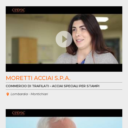
VE
VÍ
MORETTI ACCIAI S.P.A.
COMMERCIO DI TRAFILATI – ACCIAI SPECIALI PER STAMPI
Lombardia - Montichiari
VE
VÍ