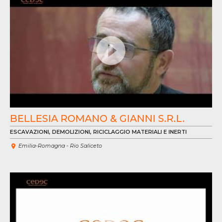
VÍ
BELLESIA ROMANO & GIANNI S.R.L.
ESCAVAZIONI, DEMOLIZIONI, RICICLAGGIO MATERIALI E INERTI
Emilia-Romagna - Rio Saliceto
VE
VÍ