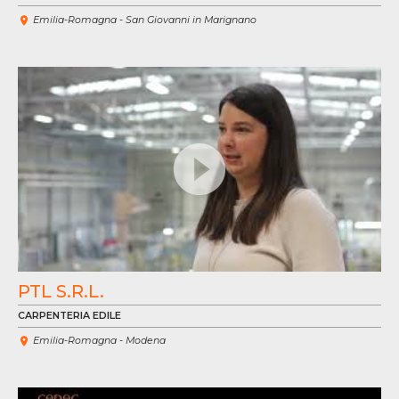
Emilia-Romagna - San Giovanni in Marignano
VE
VÍ
PTL S.R.L.
CARPENTERIA EDILE
Emilia-Romagna - Modena
VE