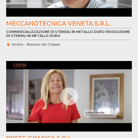
MECCANOTECNICA VENETA S.R.L.
COMMERCIALIZZAZIONE DI UTENSILI IN METALLO DURO PRODUZIONE
DI UTENSILI IN METALLO DURO
Veneto - Bassano del Grappa
VE
VÍ