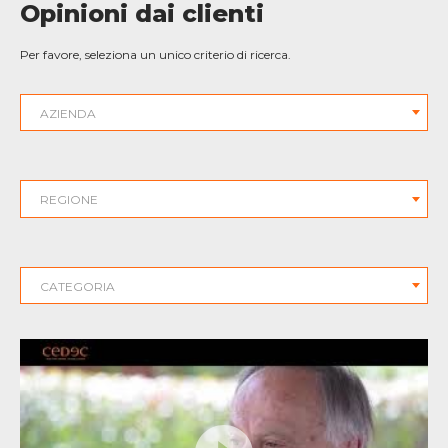
Opinioni dai clienti
Per favore, seleziona un unico criterio di ricerca.
AZIENDA
REGIONE
CATEGORIA
VE
VÍ